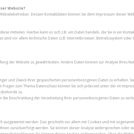
eser Website?
n Websitebetreiber. Dessen Kontaktdaten können Sie dem Impressum dieser We
iese mitteilen. Hierbei kann es sich z.B. um Daten handeln, die Sie in ein Ko
 sind vor allem technische Daten (z.B. Internetbrowser, Betriebssystem oder Uh
stellung der Website zu gewährleisten. Andere Daten können zur Analyse Ihres N
fänger und Zweck Ihrer gespeicherten personenbezogenen Daten zu erhalten. Si
ren Fragen zum Thema Datenschutz können Sie sich jederzeit unter der im Imp
htsbehörde zu.
die Einschränkung der Verarbeitung Ihrer personenbezogenen Daten zu verlan
isch ausgewertet werden. Das geschieht vor allem mit Cookies und mit sogenann
zu Ihnen zurückverfolgt werden. Sie können dieser Analyse widersprechen oder 
 Datenschutzerklärung. Sie können dieser Analyse widersprechen. Über die Wide