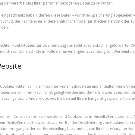
ung der Verarbeitung Ihrer personenbezogenen Daten zu verlangen.
eingeschränkt haben, dürfen diese Daten – von ihrer Speicherung abgesehen – 
chutz der Rechte einer anderen natürlichen oder juristischen Person oder aus
rden.
lichten Kontaktdaten zur Übersendung von nicht ausdrücklich angeforderter We
ücklich rechtliche Schritte im Falle der unverlangten Zusendung von Werbeinfor
Website
 Cookies richten auf Ihrem Rechner keinen Schaden an und enthalten keine Vire
dateien, die auf Ihrem Rechner abgelegt werden und die Ihr Browser speichert.
atisch gelöscht. Andere Cookies bleiben auf Ihrem Endgerät gespeichert bis Si
etzen von Cookies informiert werden und Cookies nur im Einzelfall erlauben, di
m Schließen des Browser aktivieren. Bei der Deaktivierung von Cookies kann di
tionsvorgangs oder zur Bereitstellung bestimmter, von Ihnen erwünschter Funk
 Websitebetreiber hat ein berechtigtes Interesse an der Speicherung von Cookies