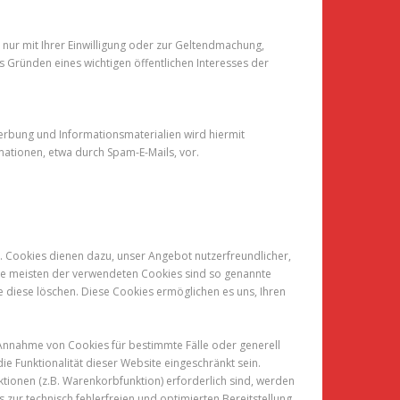
nur mit Ihrer Einwilligung oder zur Geltendmachung,
 Gründen eines wichtigen öffentlichen Interesses der
rbung und Informationsmaterialien wird hiermit
mationen, etwa durch Spam-E-Mails, vor.
n. Cookies dienen dazu, unser Angebot nutzerfreundlicher,
 Die meisten der verwendeten Cookies sind so genannte
e diese löschen. Diese Cookies ermöglichen es uns, Ihren
e Annahme von Cookies für bestimmte Fälle oder generell
e Funktionalität dieser Website eingeschränkt sein.
tionen (z.B. Warenkorbfunktion) erforderlich sind, werden
 zur technisch fehlerfreien und optimierten Bereitstellung