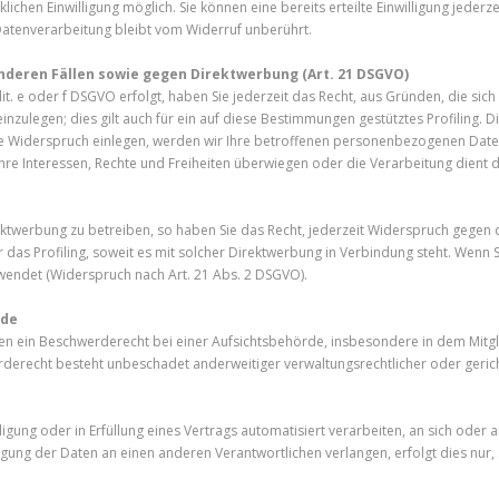
chen Einwilligung möglich. Sie können eine bereits erteilte Einwilligung jederze
Datenverarbeitung bleibt vom Widerruf unberührt.
deren Fällen sowie gegen Direktwerbung (Art. 21 DSGVO)
it. e oder f DSGVO erfolgt, haben Sie jederzeit das Recht, aus Gründen, die sic
ulegen; dies gilt auch für ein auf diese Bestimmungen gestütztes Profiling. Di
e Widerspruch einlegen, werden wir Ihre betroffenen personenbezogenen Daten
Ihre Interessen, Rechte und Freiheiten überwiegen oder die Verarbeitung dien
twerbung zu betreiben, so haben Sie das Recht, jederzeit Widerspruch gegen
ür das Profiling, soweit es mit solcher Direktwerbung in Verbindung steht. We
endet (Widerspruch nach Art. 21 Abs. 2 DSGVO).
rde
n ein Beschwerderecht bei einer Aufsichtsbehörde, insbesondere in dem Mitglie
erecht besteht unbeschadet anderweitiger verwaltungsrechtlicher oder gerich
lligung oder in Erfüllung eines Vertrags automatisiert verarbeiten, an sich ode
gung der Daten an einen anderen Verantwortlichen verlangen, erfolgt dies nur, 