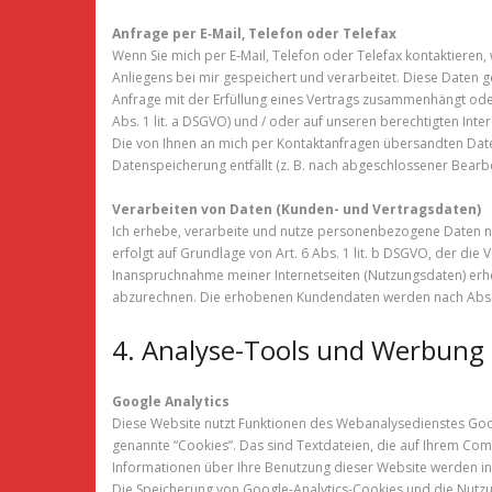
Anfrage per E‑Mail, Telefon oder Telefax
Wenn Sie mich per E‑Mail, Telefon oder Telefax kontaktiere
Anliegens bei mir gespeichert und verarbeitet. Diese Daten geb
Anfrage mit der Erfüllung eines Vertrags zusammenhängt oder z
Abs. 1 lit. a DSGVO) und / oder auf unseren berechtigten Inter
Die von Ihnen an mich per Kontaktanfragen übersandten Daten 
Datenspeicherung entfällt (z. B. nach abgeschlossener Bear
Verarbeiten von Daten (Kunden- und Vertragsdaten)
Ich erhebe, verarbeite und nutze personenbezogene Daten nur
erfolgt auf Grundlage von Art. 6 Abs. 1 lit. b DSGVO, der d
Inanspruchnahme meiner Internetseiten (Nutzungsdaten) erhe
abzurechnen. Die erhobenen Kundendaten werden nach Absch
4. Analyse-Tools und Werbung
Google Analytics
Diese Website nutzt Funktionen des Webanalysedienstes Googl
genannte “Cookies”. Das sind Textdateien, die auf Ihrem Co
Informationen über Ihre Benutzung dieser Website werden in
Die Speicherung von Google-Analytics-Cookies und die Nutzung