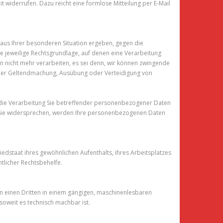
it widerrufen. Dazu reicht eine formlose Mitteilung per E‑Mail
h aus Ihrer besonderen Situation ergeben, gegen die
e jeweilige Rechtsgrundlage, auf denen eine Verarbeitung
 nicht mehr verarbeiten, es sei denn, wir können zwingende
t der Geltendmachung, Ausübung oder Verteidigung von
 die Verarbeitung Sie betreffender personenbezogener Daten
nn Sie widersprechen, werden Ihre personenbezogenen Daten
dstaat ihres gewöhnlichen Aufenthalts, ihres Arbeitsplatzes
tlicher Rechtsbehelfe.
r an einen Dritten in einem gängigen, maschinenlesbaren
soweit es technisch machbar ist.