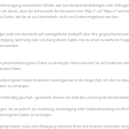
Übertragung vertraulicher Inhalte, wie zum Beispiel Bestellungen oder Anfragen,
Sie daran, dass die Adresszeile des Browsers von “http://” auf “https://” wech
die Daten, die Sie an uns übermitteln, nicht von Dritten mitgelesen werden.
en jederzeit das Recht auf unentgeltliche Auskunft über Ihre gespeicherten 
richtigung, Sperrung oder Löschung dieser Daten. Hierzu sowie zu weiteren F
uns wenden.
rer personenbezogenen Daten zu verlangen. Hierzu können Sie sich jederzeit 
enden Fällen:
nenbezogenen Daten bestreiten, benötigen wir in der Regel Zeit, um dies zu übe
ten zu verlangen.
chtmäßig geschah / geschieht, können Sie statt der Löschung die Einschränku
en, Sie sie jedoch zur Ausübung, Verteidigung oder Geltendmachung von Recht
nbezogenen Daten zu verlangen.
ngelegt haben, muss eine Abwägung zwischen Ihren und unseren Interessen vor