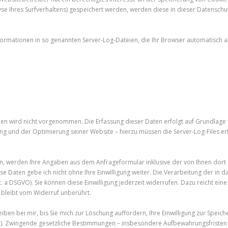
lyse Ihres Surfverhaltens) gespeichert werden, werden diese in dieser Datensch
ormationen in so genannten Server-Log-Dateien, die Ihr Browser automatisch an
wird nicht vorgenommen. Die Erfassung dieser Daten erfolgt auf Grundlage von
lung und der Optimierung seiner Website – hierzu müssen die Server-Log-Files er
n, werden Ihre Angaben aus dem Anfrageformular inklusive der von Ihnen dor
ese Daten gebe ich nicht ohne Ihre Einwilligung weiter. Die Verarbeitung der in
lit. a DSGVO). Sie können diese Einwilligung jederzeit widerrufen. Dazu reicht ei
 bleibt vom Widerruf unberührt.
ben bei mir, bis Sie mich zur Löschung auffordern, Ihre Einwilligung zur Spei
age). Zwingende gesetzliche Bestimmungen – insbesondere Aufbewahrungsfristen 