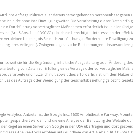
n, wird Ihre Anfrage inklusive aller daraus hervorgehenden personenbezogenen
e ich nicht ohne Ihre Einwilligung weiter. Die Verarbeitung dieser Daten erfolgt
ur Durchführung vorvertraglicher Maßnahmen erforderlich ist. In allen übrigen F
essen (Art. 6 Abs. 1 lit. f DSGVO), da ich ein berechtigtes Interesse an der eff
verbleiben bei mir , bis Sie mich zur Löschung auffordern, Ihre Einwilligung z
beitung Ihres Anliegens). Zwingende gesetzliche Bestimmungen – insbesondere g
, soweit sie für die Begründung, inhaltliche Ausgestaltung oder Änderung des 
ie Verarbeitung von Daten zur Erfüllung eines Vertrags oder vorvertraglicher M
be, verarbeite und nutze ich nur, soweit dies erforderlich ist, um dem Nutzer
luss des Auftrags oder Beendigung der Geschäftsbeziehung gelöscht. Gesetzl
e Analytics. Anbieter ist die Google Inc., 1600 Amphitheatre Parkway, Mounta
mputer gespeichert werden und die eine Analyse der Benutzung der Website dur
 der Regel an einen Server von Google in den USA übertragen und dort gespeic
 dieses Analyse-Tools erfolgen auf Grundlage von Art. 6 Abs. 1 lit. f DSGVO. D