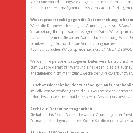
Viele Datenverarbeitungsvorgänge sind nur mit Ihrer ausdrückli
an mich. Die Rechtmäßigkeit der bis zum Widerruf erfolgten 
Widerspruchsrecht gegen die Datenerhebung in beson
Wenn die Datenverarbeitung auf Grundlage von Art. 6 Abs. 1 l
Verarbeitung Ihrer personenbezogenen Daten Widerspruch einz
beruht, entnehmen Sie dieser Datenschutzerklärung. Wenn Si
schutzwürdige Gründe für die Verarbeitung nachweisen, die 
Rechtsansprüchen (Widerspruch nach Art. 21 Abs. 1 DSGVO).
Werden Ihre personenbezogenen Daten verarbeitet, um Direk
zum Zwecke derartiger Werbung einzulegen; dies gilt auch f
anschließend nicht mehr zum Zwecke der Direktwerbung verw
Beschwerderecht bei der zuständigen Aufsichtsbehö
Im Falle von Verstößen gegen die DSGVO steht den Betroffene
oder des Orts des mutmaßlichen Verstoßes zu. Das Beschwerd
Recht auf Datenübertragbarkeit
Sie haben das Recht, Daten, die wir auf Grundlage Ihrer Einwi
Format aushändigen zu lassen. Sofern Sie die direkte Übertra
SSL- bzw. TLS-Verschlüsselung