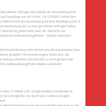
 Daten (Name, Anfrage) zum Zwecke der Bearbeitung Ihres
 auf Grundlage von Art. 6 Abs. 1 lit. b DSGVO, sofern Ihre
ällen beruht die Verarbeitung auf Ihrer Einwilligung (Art. 6
ektiven Bearbeitung der an mich gerichteten Anfragen haben.
ur Speicherung widerrufen oder der Zweck für die
esetzliche Aufbewahrungsfristen – bleiben unberührt.
Rechtsverhältnisses erforderlich sind (Bestandsdaten). Dies
aßnahmen gestattet. Personenbezogene Daten über die
 die Inanspruchnahme des Dienstes zu ermöglichen oder
iche Aufbewahrungsfristen bleiben unberührt.
in View, CA 94043, USA. Google Analytics verwendet so
ch Sie ermöglichen. Die durch den Cookie erzeugten
hert.
ie Websitebetreiberin hat ein berechtigtes Interesse an der