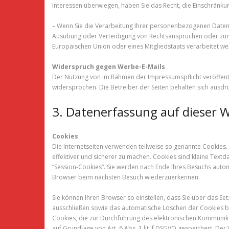
Interessen überwiegen, haben Sie das Recht, die Einschränk
– Wenn Sie die Verarbeitung Ihrer personenbezogenen Daten 
Ausübung oder Verteidigung von Rechtsansprüchen oder zum S
Europäischen Union oder eines Mitgliedstaats verarbeitet we
Widerspruch gegen Werbe-E-Mails
Der Nutzung von im Rahmen der Impressumspflicht veröffent
widersprochen. Die Betreiber der Seiten behalten sich ausdr
3. Datenerfassung auf dieser 
Cookies
Die Internetseiten verwenden teilweise so genannte Cookies.
effektiver und sicherer zu machen. Cookies sind kleine Text
“Session-Cookies”. Sie werden nach Ende Ihres Besuchs autom
Browser beim nächsten Besuch wiederzuerkennen.
Sie können Ihren Browser so einstellen, dass Sie über das S
ausschließen sowie das automatische Löschen der Cookies bei
Cookies, die zur Durchführung des elektronischen Kommunika
auf Grundlage von Art. 6 Abs. 1 lit. f DSGVO gespeichert. Der